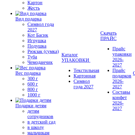
Картон
Жесть
Вид подарка
Символ года
2027
Скачать
Кот Басик
ПРАЙС
Игрушка
Подушка
Прайс
Рюкзак (сумка)
упаковки
Каталог
Туба
2026-
УПАКОВКИ
Чемоданчик
2027
Текстильная
Прайс
Вес подарка
Картонная
подарков
300 г
Символ
2026-
600 г
года 2027
2027
800 г
Составы
1000 г
конфет
2026-
Подарки детям
2027
детям
сотрудников
в детский сад
в школу
мальчикам