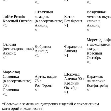
×1
×1
Отважный
Воздушная
Toffee Premio
комарик
Котик
мечта со вкус
Красный Октябрь
(в ассортименте)
Рот Фронт
клюквы
×1
Акконд
×1
Акконд
×1
×1
Мореход, ваф
Отломи
в шоколадной
Добрянка
Фараделла
(неглазированная)
глазури
Акконд
Акконд
Акконд
Красный
×1
×1
×1
Октябрь
×1
Мармелад
Шоколад
Славянка
Артек, вафли
Карамель
Аленка 90 г
(в ассортименте)
75 г
на палочке
Красный
70 г
Рот Фронт
Конфитрейд
Октябрь
Славянка
×1
×1
×1
×1
*Возможна замена кондитерских изделий с сохранением
категорий и количества