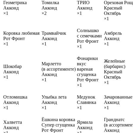
Геометрика
Томилка
ТРИО
Ореховая Рощ
Акконд
Акконд
Акконд
Красный
×1
×2
×1
Октябрь
×1
Солнышко
Коровка любимая
Трамвайчик
Амбрель
с семечками
Рот Фронт
Акконд
Акконд
Рот Фронт
×1
×1
×1
×1
Фонарики
Желейные
Марлетто
вкус
Шокобар
(барбарис)
(в ассортименте)
вареная
Акконд
Красный
Акконд
сгущенка
×1
Октябрь
×1
Рот Фронт
×1
×1
Отломишка
Улыбка лета
Медунок
Зачарованные
Акконд
Акконд
Славянка
Акконд
×1
×1
×1
×1
Ёшкина коровка
Гранднатс
Халветта
Ярмила
Супер сгущенка
(в ассортимен
Акконд
Акконд
Рот Фронт
Акконд
×1
×1