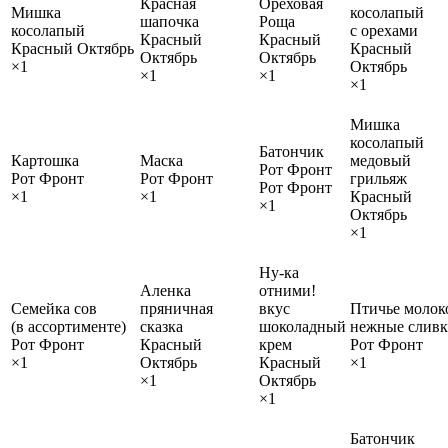
Красная
Ореховая
Мишка
косолапый
шапочка
Роща
косолапый
с орехами
Красный
Красный
Красный Октябрь
Красный
Октябрь
Октябрь
×1
Октябрь
×1
×1
×1
Мишка
косолапый
Батончик
Картошка
Маска
медовый
Рот Фронт
Рот Фронт
Рот Фронт
грильяж
Рот Фронт
×1
×1
Красный
×1
Октябрь
×1
Ну-ка
Аленка
отними!
Семейка сов
пряничная
вкус
Птичье молок
(в ассортименте)
сказка
шоколадный
нежные слив
Рот Фронт
Красный
крем
Рот Фронт
×1
Октябрь
Красный
×1
×1
Октябрь
×1
Батончик