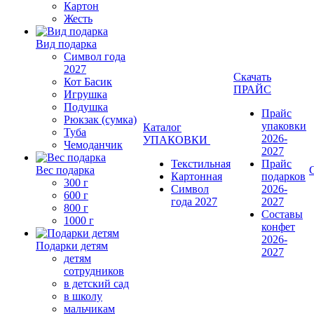
Картон
Жесть
Вид подарка
Символ года
2027
Скачать
Кот Басик
ПРАЙС
Игрушка
Подушка
Прайс
Рюкзак (сумка)
упаковки
Каталог
Туба
2026-
УПАКОВКИ
Чемоданчик
2027
Текстильная
Прайс
Вес подарка
Картонная
подарков
300 г
Символ
2026-
600 г
года 2027
2027
800 г
Составы
1000 г
конфет
2026-
Подарки детям
2027
детям
сотрудников
в детский сад
в школу
мальчикам