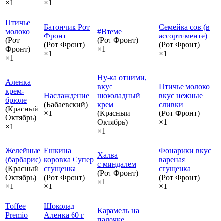
×1
×1
Птичье
Батончик Рот
Семейка сов (в
молоко
#Втеме
Фронт
ассортименте)
(Рот
(Рот Фронт)
(Рот Фронт)
(Рот Фронт)
Фронт)
×1
×1
×1
×1
Ну-ка отними,
Аленка
вкус
Птичье молоко
крем-
Наслаждение
шоколадный
вкус нежные
брюле
(Бабаевский)
крем
сливки
(Красный
×1
(Красный
(Рот Фронт)
Октябрь)
Октябрь)
×1
×1
×1
Желейные
Ёшкина
Фонарики вкус
Халва
(барбарис)
коровка Супер
вареная
с миндалем
(Красный
сгущенка
сгущенка
(Рот Фронт)
Октябрь)
(Рот Фронт)
(Рот Фронт)
×1
×1
×1
×1
Toffee
Шоколад
Карамель на
Premio
Аленка 60 г
палочке