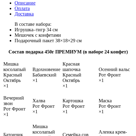
Описание
Оплата
Доставка
В составе набора:
Игрушка–тигр 34 см
Мешочек с конфетами
Подарочный пакет 38×18×29 см
Состав подарка 450г ПРЕМИУМ (в наборе 24 конфет)
Мишка
Красная
косолапый
Вдохновение
шапочка
Осенний вальс
Красный
Бабаевский
Красный
Рот Фронт
Октябрь
×1
Октябрь
×1
×1
×1
Вечерний
Халва
Картошка
Маска
звон
Рот Фронт
Рот Фронт
Рот Фронт
Рот Фронт
×1
×1
×1
×1
Мишка
косолапый
Аленка крем-
Батончик
Семейка сов