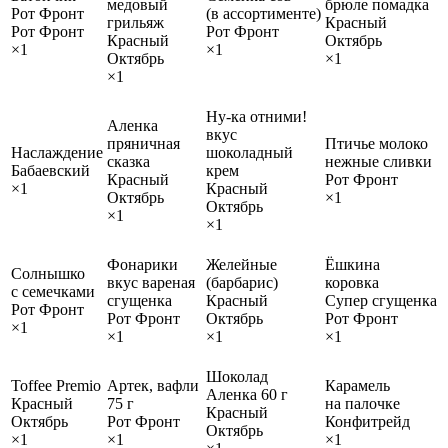
медовый
брюле помадка
Рот Фронт
(в ассортименте)
грильяж
Красный
Рот Фронт
Рот Фронт
Красный
Октябрь
×1
×1
Октябрь
×1
×1
Ну-ка отними!
Аленка
вкус
пряничная
Птичье молоко
Наслаждение
шоколадный
сказка
нежные сливки
Бабаевский
крем
Красный
Рот Фронт
×1
Красный
Октябрь
×1
Октябрь
×1
×1
Фонарики
Желейные
Ёшкина
Солнышко
вкус вареная
(барбарис)
коровка
с семечками
сгущенка
Красный
Супер сгущенка
Рот Фронт
Рот Фронт
Октябрь
Рот Фронт
×1
×1
×1
×1
Шоколад
Toffee Premio
Артек, вафли
Карамель
Аленка 60 г
Красный
75 г
на палочке
Красный
Октябрь
Рот Фронт
Конфитрейд
Октябрь
×1
×1
×1