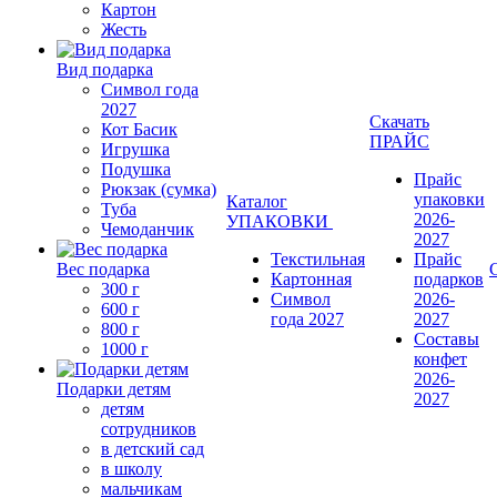
Картон
Жесть
Вид подарка
Символ года
2027
Скачать
Кот Басик
ПРАЙС
Игрушка
Подушка
Прайс
Рюкзак (сумка)
упаковки
Каталог
Туба
2026-
УПАКОВКИ
Чемоданчик
2027
Текстильная
Прайс
Вес подарка
Картонная
подарков
300 г
Символ
2026-
600 г
года 2027
2027
800 г
Составы
1000 г
конфет
2026-
Подарки детям
2027
детям
сотрудников
в детский сад
в школу
мальчикам