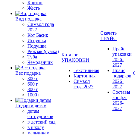
Картон
Жесть
Вид подарка
Символ года
2027
Скачать
Кот Басик
ПРАЙС
Игрушка
Подушка
Прайс
Рюкзак (сумка)
упаковки
Каталог
Туба
2026-
УПАКОВКИ
Чемоданчик
2027
Текстильная
Прайс
Вес подарка
Картонная
подарков
300 г
Символ
2026-
600 г
года 2027
2027
800 г
Составы
1000 г
конфет
2026-
Подарки детям
2027
детям
сотрудников
в детский сад
в школу
мальчикам